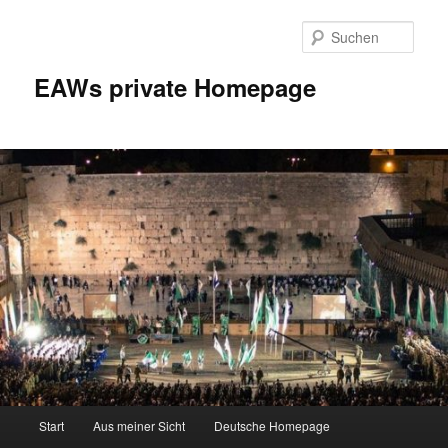
Zum
Inhalt
Such
wechseln
EAWs private Homepage
Hauptmenü
Start
Aus meiner Sicht
Deutsche Homepage