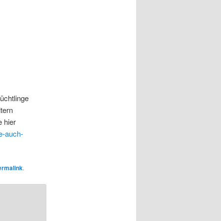
üchtlinge
ltern
 hier
le-auch-
ermalink
.