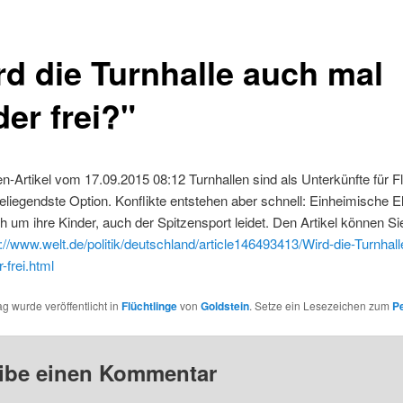
rd die Turnhalle auch mal
er frei?"
n-Artikel vom 17.09.2015 08:12 Turnhallen sind als Unterkünfte für Fl
heliegendste Option. Konflikte entstehen aber schnell: Einheimische E
h um ihre Kinder, auch der Spitzensport leidet. Den Artikel können Sie
p://www.welt.de/politik/deutschland/article146493413/Wird-die-Turnhal
-frei.html
ag wurde veröffentlicht in
Flüchtlinge
von
Goldstein
. Setze ein Lesezeichen zum
P
ibe einen Kommentar