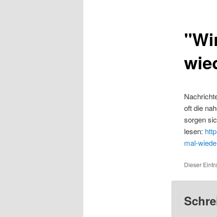
"Wi
wied
Nachrichte
oft die na
sorgen sic
lesen:
htt
mal-wieder
Dieser Eintr
Schre