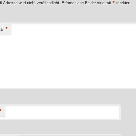
*
l-Adresse wird nicht veröffentlicht.
Erforderliche Felder sind mit
markiert
*
ar
*