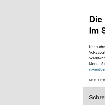
Die
im 
Nachricht
Volkssport
Verantwort
können Sie
so-mutige
Dieser Eintr
Schre