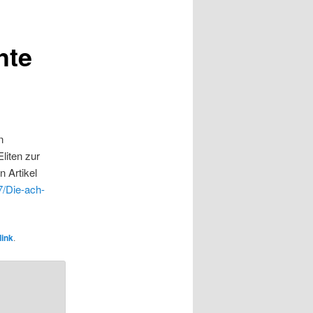
hte
n
liten zur
n Artikel
7/Die-ach-
ink
.