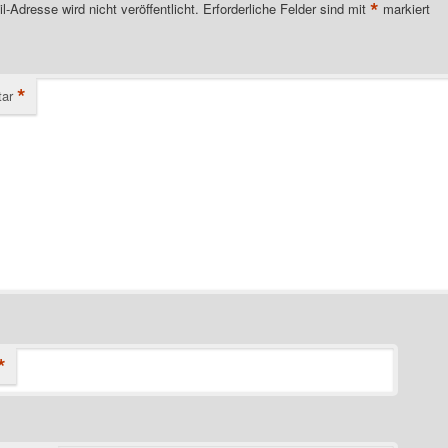
*
l-Adresse wird nicht veröffentlicht.
Erforderliche Felder sind mit
markiert
*
ar
*