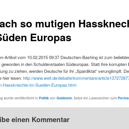
 ach so mutigen Hassknec
Süden Europas
en-Artikel vom 10.02.2015 09:37 Deutschen-Bashing ist zum beliebte
 geworden in den Schuldenstaaten Südeuropas. Statt ihre korrupten E
ung zu ziehen, werden Deutsche für ihr „Spardiktat“ verunglimpft. De
 hier lesen:
http://www.welt.de/debatte/kommentare/article13727287
n-Hassknechte-im-Sueden-Europas.html
ag wurde veröffentlicht in
Politik
von
Goldstein
. Setze ein Lesezeichen zum
Permal
ibe einen Kommentar