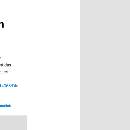
n
e
nt das
tert.
314065/Die-
malink
.