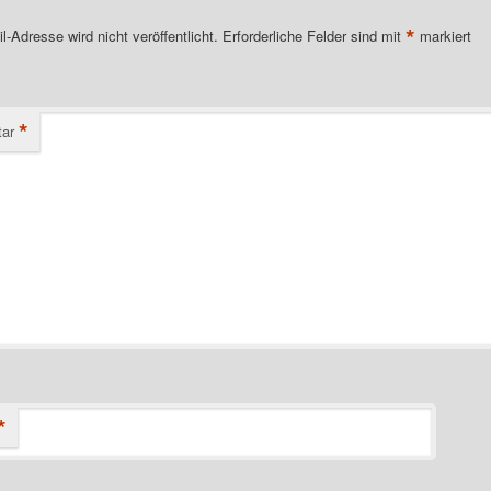
*
l-Adresse wird nicht veröffentlicht.
Erforderliche Felder sind mit
markiert
*
ar
*