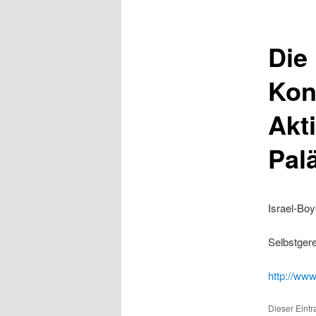
Die
Kon
Akti
Pal
Israel-Boy
Selbstger
http://www
Dieser Eintr