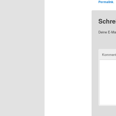
Permalink
.
Schre
Deine E-Mai
Komment