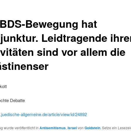
 BDS-Bewegung hat
junktur. Leidtragende ihre
vitäten sind vor allem die
ästinenser
kott
echte Debatte
.juedische-allgemeine.de/article/view/id/24892
ag wurde veröffentlicht in
Antisemitismus
,
Israel
von
Goldstein
. Setze ein Leseze