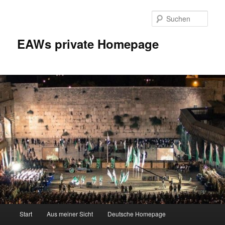
Zum
Inhalt
Such
wechseln
EAWs private Homepage
Hauptmenü
Start
Aus meiner Sicht
Deutsche Homepage