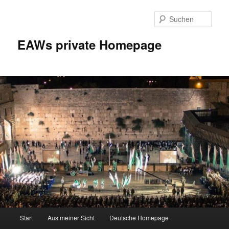
Zum
Inhalt
Such
wechseln
EAWs private Homepage
Hauptmenü
Start
Aus meiner Sicht
Deutsche Homepage