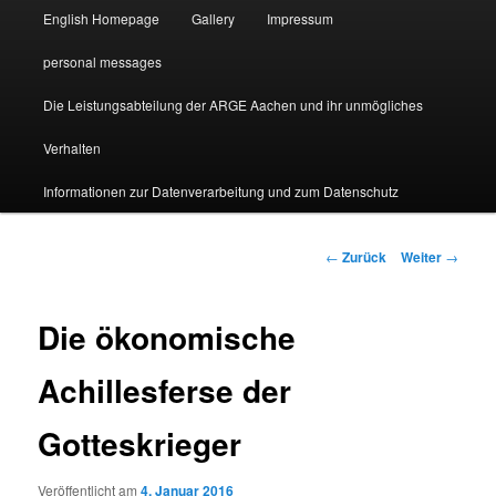
English Homepage
Gallery
Impressum
personal messages
Die Leistungsabteilung der ARGE Aachen und ihr unmögliches
Verhalten
Informationen zur Datenverarbeitung und zum Datenschutz
Beitragsnavigation
←
Zurück
Weiter
→
Die ökonomische
Achillesferse der
Gotteskrieger
Veröffentlicht am
4. Januar 2016