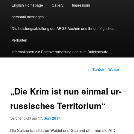
English Homepage
Gallery
Impressum
personal messages
Die Leistungsabteilung der ARGE Aachen und ihr unmögliches
Verhalten
Informationen zur Datenverarbeitung und zum Datenschutz
Beitragsnavigation
←
Zurück
Weiter
→
„Die Krim ist nun einmal ur-
russisches Territorium“
Veröffentlicht am
17. Juni 2017
Die Spitzenkandidaten Weidel und Gauland stimmen die AfD