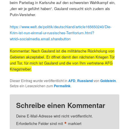
beim Parteitag in Karlsruhe auf den schwersten Wahlkampf ein,
„den wir je geführt haben“. Gauland versucht sich zudem als
Putin-Versteher.
https://www.welt.de/politik/deutschland/article165650240/Die-
Krim-ist-nun-einmal-ur-russisches-Territorium.html?
wtrid=socialmedia.email.sharebutton
Kommentar: Nach Gauland ist die militärische Rückholung von
Gebieten akzeptabel. Er öffnet damit den nächsten Kriegen Tür
und Tor, für mich ist Gauland und die von Ihm vertretene AFG
Kriegstreiber.
Dieser Eintrag wurde veröffentlicht in
AFD
,
Russland
von
Goldstein
.
Setze ein Lesezeichen zum
Permalink
.
Schreibe einen Kommentar
Deine E-Mail-Adresse wird nicht veröffentlicht.
*
Erforderliche Felder sind mit
markiert