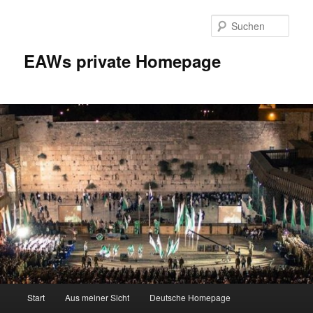
Zum
Inhalt
Such
wechseln
EAWs private Homepage
Hauptmenü
Start
Aus meiner Sicht
Deutsche Homepage