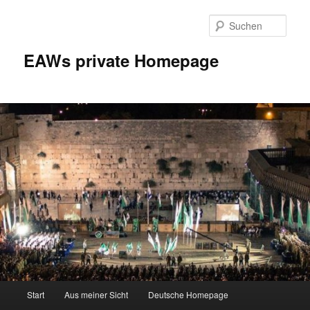
Zum
Inhalt
Such
wechseln
EAWs private Homepage
Hauptmenü
Start
Aus meiner Sicht
Deutsche Homepage