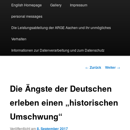
English Homepage
Gallery
Impressum
personal messages
Die Leistungsabteilung der ARGE Aachen und ihr unmögliches
Verhalten
Informationen zur Datenverarbeitung und zum Datenschutz
Beitragsnavigation
←
Zurück
Weiter
→
Die Ängste der Deutschen
erleben einen „historischen
Umschwung“
Veröffentlicht am
8. September 2017