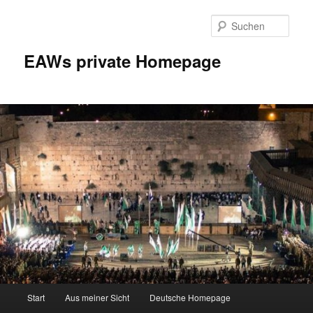
Zum
Inhalt
Such
wechseln
EAWs private Homepage
Hauptmenü
Start
Aus meiner Sicht
Deutsche Homepage