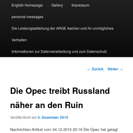
English Homepage
Gallery
Impressum
personal messages
Die Leistungsabteilung der ARGE Aachen und ihr unmögliches
Verhalten
Informationen zur Datenverarbeitung und zum Datenschutz
Beitragsnavigation
←
Zurück
Weiter
→
Die Opec treibt Russland
näher an den Ruin
Veröffentlicht am
4. Dezember 2015
Nachrichten-Artikel vom 04.12.2015 20:19 Die Opec hat getagt