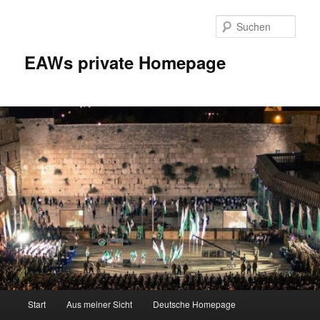
Zum
Inhalt
Such
wechseln
EAWs private Homepage
Hauptmenü
Start
Aus meiner Sicht
Deutsche Homepage