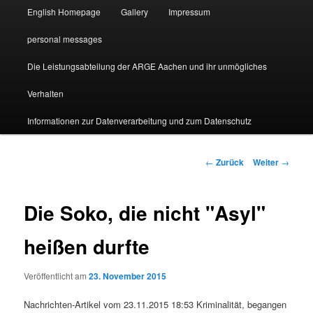
English Homepage
Gallery
Impressum
personal messages
Die Leistungsabteilung der ARGE Aachen und ihr unmögliches
Verhalten
Informationen zur Datenverarbeitung und zum Datenschutz
Beitragsnavigation
←
Zurück
Weiter
→
Die Soko, die nicht "Asyl"
heißen durfte
Veröffentlicht am
23. November 2015
Nachrichten-Artikel vom 23.11.2015 18:53 Kriminalität, begangen