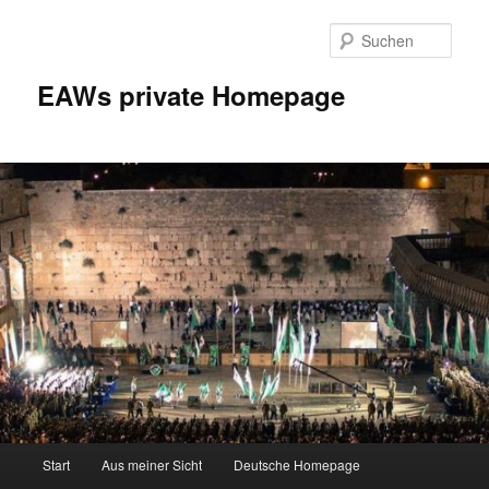
Zum
Inhalt
Such
wechseln
EAWs private Homepage
Hauptmenü
Start
Aus meiner Sicht
Deutsche Homepage