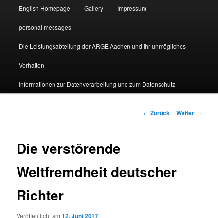
English Homepage
Gallery
Impressum
personal messages
Die Leistungsabteilung der ARGE Aachen und ihr unmögliches
Verhalten
Informationen zur Datenverarbeitung und zum Datenschutz
Beitragsnavigation
←
Zurück
Weiter
→
Die verstörende
Weltfremdheit deutscher
Richter
Veröffentlicht am
12. Juni 2017