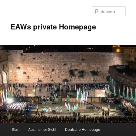
Zum
Inhalt
Such
wechseln
EAWs private Homepage
Hauptmenü
Start
Aus meiner Sicht
Deutsche Homepage