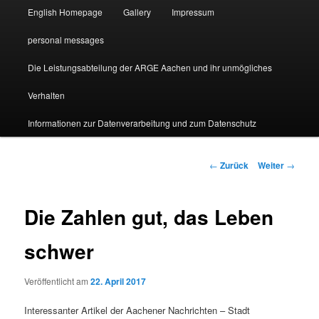
English Homepage
Gallery
Impressum
personal messages
Die Leistungsabteilung der ARGE Aachen und ihr unmögliches
Verhalten
Informationen zur Datenverarbeitung und zum Datenschutz
Beitragsnavigation
←
Zurück
Weiter
→
Die Zahlen gut, das Leben
schwer
Veröffentlicht am
22. April 2017
Interessanter Artikel der Aachener Nachrichten – Stadt