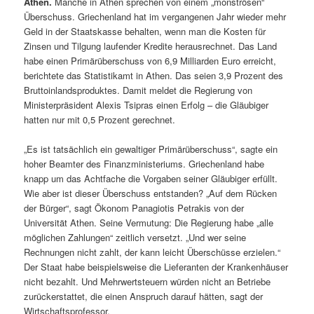
Athen.
Manche in Athen sprechen von einem „monströsen“
Überschuss. Griechenland hat im vergangenen Jahr wieder mehr
Geld in der Staatskasse behalten, wenn man die Kosten für
Zinsen und Tilgung laufender Kredite herausrechnet. Das Land
habe einen Primärüberschuss von 6,9 Milliarden Euro erreicht,
berichtete das Statistikamt in Athen. Das seien 3,9 Prozent des
Bruttoinlandsproduktes. Damit meldet die Regierung von
Ministerpräsident Alexis Tsipras einen Erfolg – die Gläubiger
hatten nur mit 0,5 Prozent gerechnet.
„Es ist tatsächlich ein gewaltiger Primärüberschuss“, sagte ein
hoher Beamter des Finanzministeriums. Griechenland habe
knapp um das Achtfache die Vorgaben seiner Gläubiger erfüllt.
Wie aber ist dieser Überschuss entstanden? „Auf dem Rücken
der Bürger“, sagt Ökonom Panagiotis Petrakis von der
Universität Athen. Seine Vermutung: Die Regierung habe „alle
möglichen Zahlungen“ zeitlich versetzt. „Und wer seine
Rechnungen nicht zahlt, der kann leicht Überschüsse erzielen.“
Der Staat habe beispielsweise die Lieferanten der Krankenhäuser
nicht bezahlt. Und Mehrwertsteuern würden nicht an Betriebe
zurückerstattet, die einen Anspruch darauf hätten, sagt der
Wirtschaftsprofessor.