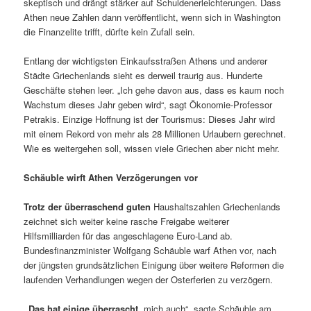
skeptisch und drängt stärker auf Schuldenerleichterungen. Dass
Athen neue Zahlen dann veröffentlicht, wenn sich in Washington
die Finanzelite trifft, dürfte kein Zufall sein.
Entlang der wichtigsten Einkaufsstraßen Athens und anderer
Städte Griechenlands sieht es derweil traurig aus. Hunderte
Geschäfte stehen leer. „Ich gehe davon aus, dass es kaum noch
Wachstum dieses Jahr geben wird“, sagt Ökonomie-Professor
Petrakis. Einzige Hoffnung ist der Tourismus: Dieses Jahr wird
mit einem Rekord von mehr als 28 Millionen Urlaubern gerechnet.
Wie es weitergehen soll, wissen viele Griechen aber nicht mehr.
Schäuble wirft Athen Verzögerungen vor
Trotz der überraschend guten
Haushaltszahlen Griechenlands
zeichnet sich weiter keine rasche Freigabe weiterer
Hilfsmilliarden für das angeschlagene Euro-Land ab.
Bundesfinanzminister Wolfgang Schäuble warf Athen vor, nach
der jüngsten grundsätzlichen Einigung über weitere Reformen die
laufenden Verhandlungen wegen der Osterferien zu verzögern.
„Das hat einige überrascht
, mich auch“, sagte Schäuble am