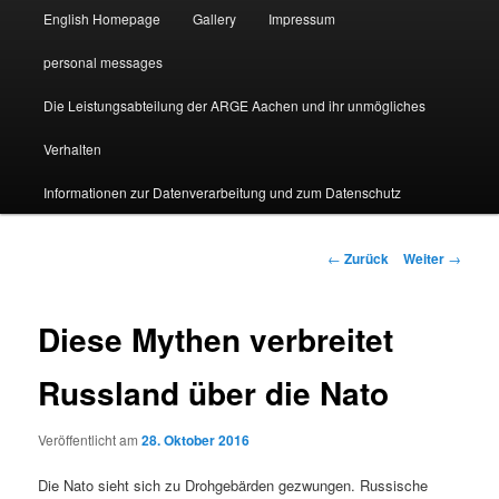
English Homepage
Gallery
Impressum
personal messages
Die Leistungsabteilung der ARGE Aachen und ihr unmögliches
Verhalten
Informationen zur Datenverarbeitung und zum Datenschutz
Beitragsnavigation
←
Zurück
Weiter
→
Diese Mythen verbreitet
Russland über die Nato
Veröffentlicht am
28. Oktober 2016
Die Nato sieht sich zu Drohgebärden gezwungen. Russische