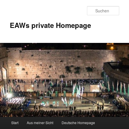
Zum
Inhalt
Such
wechseln
EAWs private Homepage
Hauptmenü
Start
Aus meiner Sicht
Deutsche Homepage