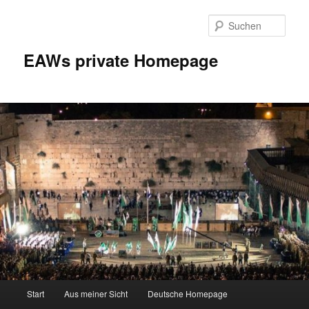
Zum
Inhalt
Such
wechseln
EAWs private Homepage
Hauptmenü
Start
Aus meiner Sicht
Deutsche Homepage