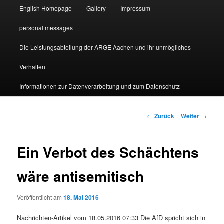
English Homepage
Gallery
Impressum
personal messages
Die Leistungsabteilung der ARGE Aachen und ihr unmögliches
Verhalten
Informationen zur Datenverarbeitung und zum Datenschutz
Beitragsnavigation
←
Zurück
Weiter
→
Ein Verbot des Schächtens
wäre antisemitisch
Veröffentlicht am
18. Mai 2016
Nachrichten-Artikel vom 18.05.2016 07:33 Die AfD spricht sich in