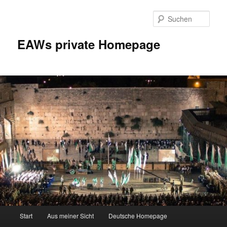
Zum
Inhalt
Such
wechseln
EAWs private Homepage
Hauptmenü
Start
Aus meiner Sicht
Deutsche Homepage