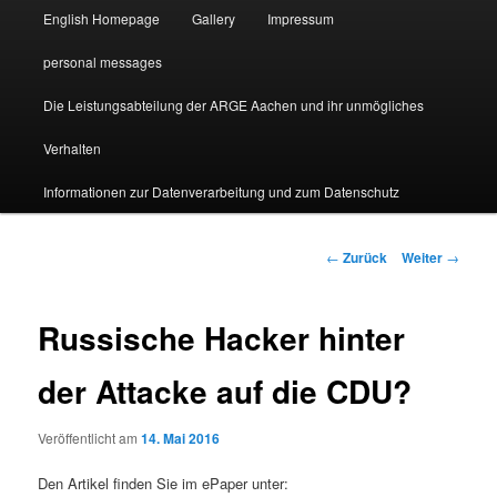
English Homepage
Gallery
Impressum
personal messages
Die Leistungsabteilung der ARGE Aachen und ihr unmögliches
Verhalten
Informationen zur Datenverarbeitung und zum Datenschutz
Beitragsnavigation
←
Zurück
Weiter
→
Russische Hacker hinter
der Attacke auf die CDU?
Veröffentlicht am
14. Mai 2016
Den Artikel finden Sie im ePaper unter: