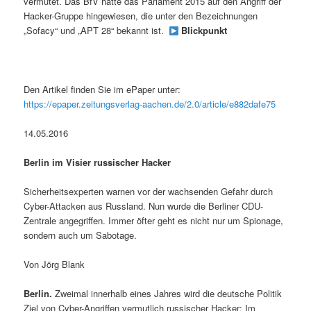
vermutet. Das BfV hatte das Parlament 2015 auf den Angriff der
Hacker-Gruppe hingewiesen, die unter den Bezeichnungen
„Sofacy“ und „APT 28“ bekannt ist.
Blickpunkt
Den Artikel finden Sie im ePaper unter:
https://epaper.zeitungsverlag-aachen.de/2.0/article/e882dafe75
14.05.2016
Berlin im Visier russischer Hacker
Sicherheitsexperten warnen vor der wachsenden Gefahr durch
Cyber-Attacken aus Russland. Nun wurde die Berliner CDU-
Zentrale angegriffen. Immer öfter geht es nicht nur um Spionage,
sondern auch um Sabotage.
Von Jörg Blank
Berlin.
Zweimal innerhalb eines Jahres wird die deutsche Politik
Ziel von Cyber-Angriffen vermutlich russischer Hacker: Im