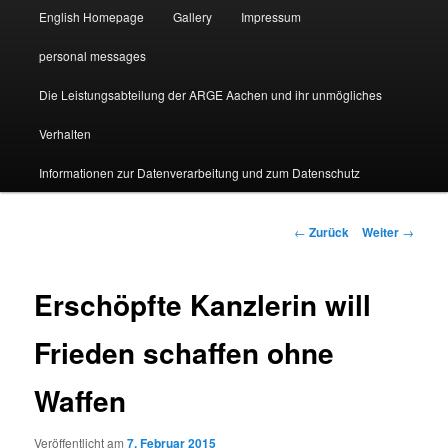
English Homepage
Gallery
Impressum
personal messages
Die Leistungsabteilung der ARGE Aachen und ihr unmögliches
Verhalten
Informationen zur Datenverarbeitung und zum Datenschutz
Beitragsnavigation
←
Zurück
Weiter
→
Erschöpfte Kanzlerin will
Frieden schaffen ohne
Waffen
Veröffentlicht am
7. Februar 2015