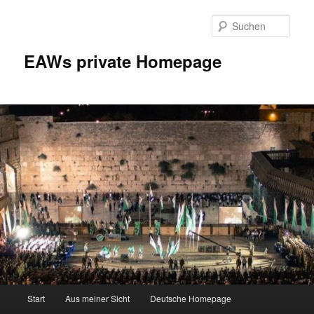
Zum
Inhalt
Such
wechseln
EAWs private Homepage
Hauptmenü
Start
Aus meiner Sicht
Deutsche Homepage