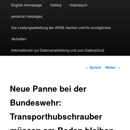
English Homepage
Gallery
Impressum
personal messages
Die Leistungsabteilung der ARGE Aachen und ihr unmögliches
Verhalten
Informationen zur Datenverarbeitung und zum Datenschutz
Beitragsnavigation
←
Zurück
Weiter
→
Neue Panne bei der
Bundeswehr:
Transporthubschrauber