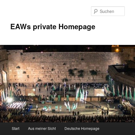
Zum
Inhalt
Such
wechseln
EAWs private Homepage
Hauptmenü
Start
Aus meiner Sicht
Deutsche Homepage