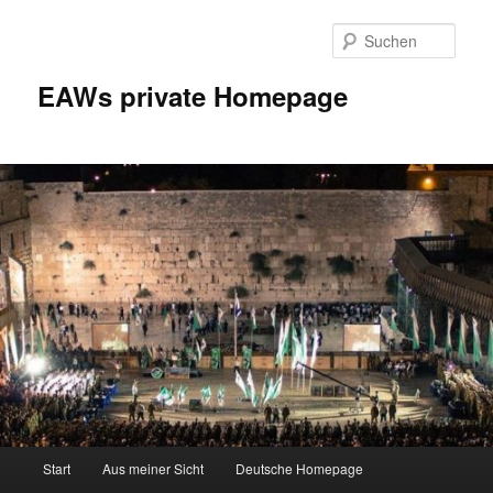
Zum
Inhalt
Such
wechseln
EAWs private Homepage
Hauptmenü
Start
Aus meiner Sicht
Deutsche Homepage