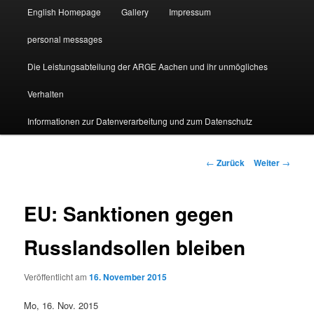
English Homepage
Gallery
Impressum
personal messages
Die Leistungsabteilung der ARGE Aachen und ihr unmögliches
Verhalten
Informationen zur Datenverarbeitung und zum Datenschutz
Beitragsnavigation
←
Zurück
Weiter
→
EU: Sanktionen gegen
Russlandsollen bleiben
Veröffentlicht am
16. November 2015
Mo, 16. Nov. 2015