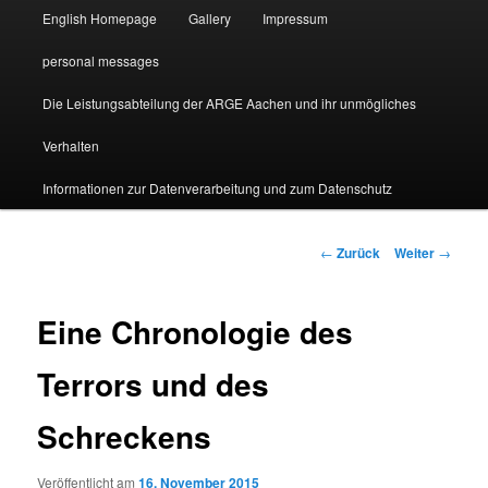
English Homepage
Gallery
Impressum
personal messages
Die Leistungsabteilung der ARGE Aachen und ihr unmögliches
Verhalten
Informationen zur Datenverarbeitung und zum Datenschutz
Beitragsnavigation
←
Zurück
Weiter
→
Eine Chronologie des
Terrors und des
Schreckens
Veröffentlicht am
16. November 2015