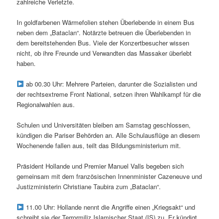
zahlreiche Verletzte.
In goldfarbenen Wärmefolien stehen Überlebende in einem Bus
neben dem „Bataclan“. Notärzte betreuen die Überlebenden in
dem bereitstehenden Bus. Viele der Konzertbesucher wissen
nicht, ob ihre Freunde und Verwandten das Massaker überlebt
haben.
ab 00.30 Uhr: Mehrere Parteien, darunter die Sozialisten und
der rechtsextreme Front National, setzen ihren Wahlkampf für die
Regionalwahlen aus.
Schulen und Universitäten bleiben am Samstag geschlossen,
kündigen die Pariser Behörden an. Alle Schulausflüge an diesem
Wochenende fallen aus, teilt das Bildungsministerium mit.
Präsident Hollande und Premier Manuel Valls begeben sich
gemeinsam mit dem französischen Innenminister Cazeneuve und
Justizministerin Christiane Taubira zum „Bataclan“.
11.00 Uhr: Hollande nennt die Angriffe einen „Kriegsakt“ und
schreibt sie der Terrormiliz Islamischer Staat (IS) zu. Er kündigt