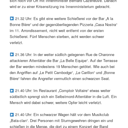
sich noch vor Ort mit Innenminister Bernard Cazeneuve. Danach
wird er zu einer Krisensitzung ins Innenministerium gebracht.
21.32 Uhr: Es gibt eine weitere Schießerei vor der Bar „A la
Bonne Bière“ und der gegenüberliegenden Pizzeria „Casa Nostra“
im 11. Arrondissement, nicht weit entfernt von der ersten
Schießerei. Fünf Menschen sterben, acht werden schwer
verletzt.
21.36 Uhr: In der weiter südlich gelegenen Rue de Charonne
attackieren Attentäter die Bar „La Belle Equipe“. Auf der Terrasse
der Bar werden mindestens 19 Menschen getötet. Wie auch bei
den Angriffen auf „Le Petit Cambodge“, „Le Carillon“ und „Bonne
Bière“ fahren die Angreifer vermutlich einen schwarzen Seat.
21.40 Uhr: Im Restaurant „Comptoir Voltaire“ etwas weiter
südöstlich sprengt sich ein Selbstmord-Attentäter in die Luft. Ein
Mensch wird dabei schwer, weitere Opfer leicht verletzt.
21.40 Uhr: Ein schwarzer Wagen hält vor dem Musikclub
„Bata-clan“. Drei Personen mit Sturmgewehren dringen ein und
schießen in die Menge, die dort zu einem Konzert der Band