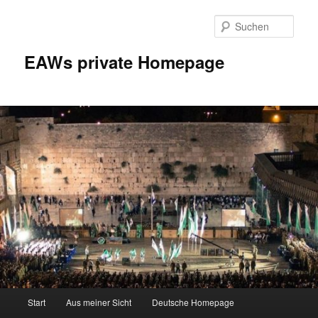
Zum
Inhalt
Such
wechseln
EAWs private Homepage
Hauptmenü
Start
Aus meiner Sicht
Deutsche Homepage