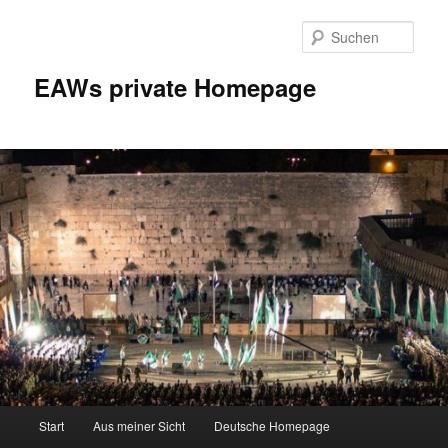
Zum
Inhalt
Such
wechseln
EAWs private Homepage
Hauptmenü
Start
Aus meiner Sicht
Deutsche Homepage