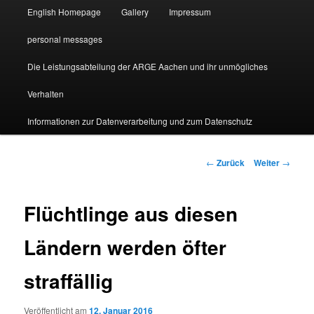
English Homepage
Gallery
Impressum
personal messages
Die Leistungsabteilung der ARGE Aachen und ihr unmögliches
Verhalten
Informationen zur Datenverarbeitung und zum Datenschutz
Beitragsnavigation
←
Zurück
Weiter
→
Flüchtlinge aus diesen
Ländern werden öfter
straffällig
Veröffentlicht am
12. Januar 2016