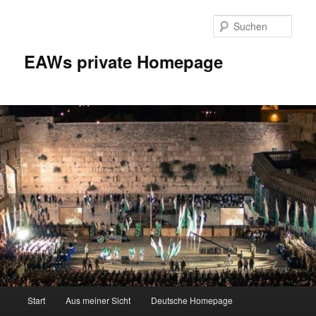
Zum
Inhalt
Such
wechseln
EAWs private Homepage
Hauptmenü
Start
Aus meiner Sicht
Deutsche Homepage