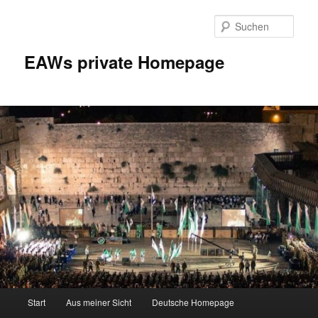
Zum
Inhalt
Such
wechseln
EAWs private Homepage
Hauptmenü
Start
Aus meiner Sicht
Deutsche Homepage