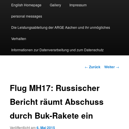
English Homepage
Gallery
Impressum
personal messages
Die Leistungsabteilung der ARGE Aachen und ihr unmögliches
Verhalten
Informationen zur Datenverarbeitung und zum Datenschutz
Beitragsnavigation
←
Zurück
Weiter
→
Flug MH17: Russischer
Bericht räumt Abschuss
durch Buk-Rakete ein
Veröffentlicht am
6. Mai 2015