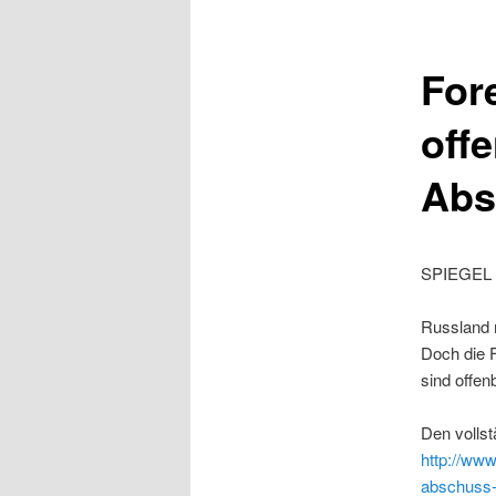
For
off
Abs
SPIEGEL 
Russland 
Doch die F
sind offen
Den vollst
http://www
abschuss-