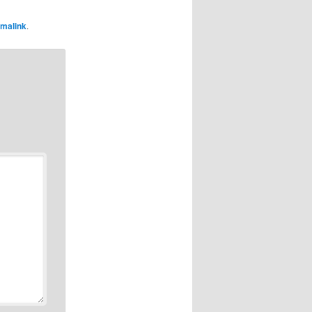
malink
.