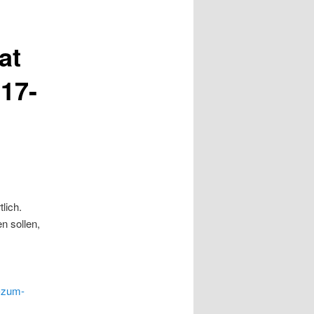
at
H17-
lich.
n sollen,
s-zum-