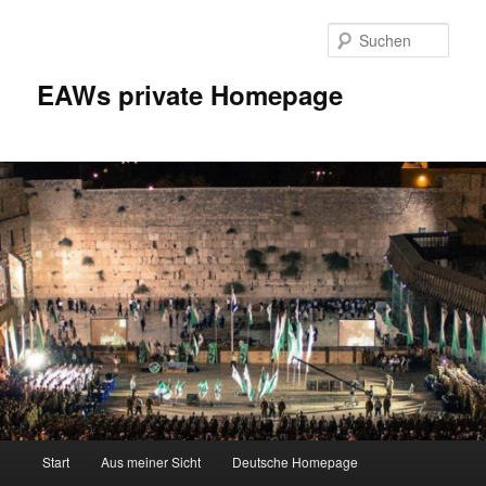
Zum
Inhalt
Such
wechseln
EAWs private Homepage
Hauptmenü
Start
Aus meiner Sicht
Deutsche Homepage