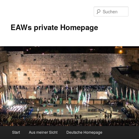
Zum
Inhalt
Such
wechseln
EAWs private Homepage
Hauptmenü
Start
Aus meiner Sicht
Deutsche Homepage