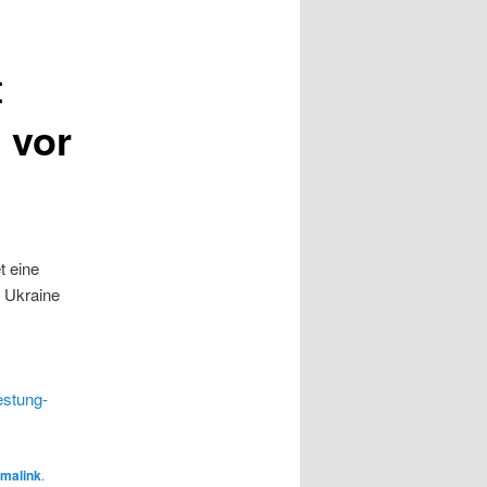
t
 vor
t eine
 Ukraine
estung-
malink
.