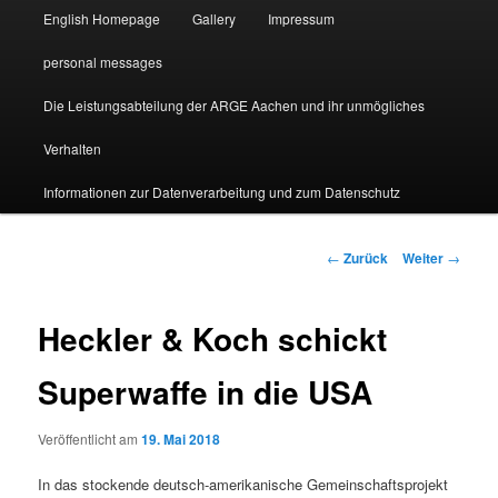
English Homepage
Gallery
Impressum
personal messages
Die Leistungsabteilung der ARGE Aachen und ihr unmögliches
Verhalten
Informationen zur Datenverarbeitung und zum Datenschutz
Beitragsnavigation
←
Zurück
Weiter
→
Heckler & Koch schickt
Superwaffe in die USA
Veröffentlicht am
19. Mai 2018
In das stockende deutsch-amerikanische Gemeinschaftsprojekt