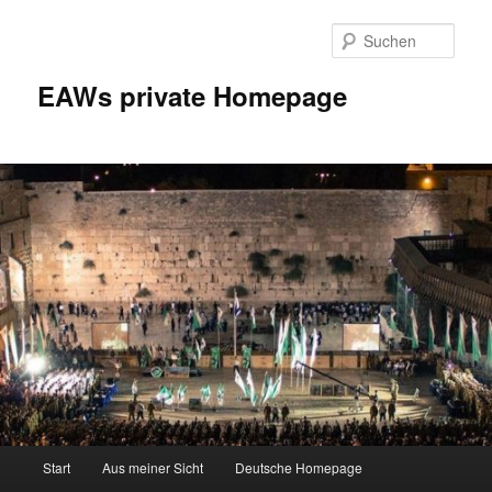
Zum
Inhalt
Such
wechseln
EAWs private Homepage
Hauptmenü
Start
Aus meiner Sicht
Deutsche Homepage