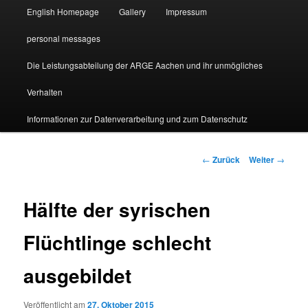
English Homepage
Gallery
Impressum
personal messages
Die Leistungsabteilung der ARGE Aachen und ihr unmögliches
Verhalten
Informationen zur Datenverarbeitung und zum Datenschutz
Beitragsnavigation
←
Zurück
Weiter
→
Hälfte der syrischen
Flüchtlinge schlecht
ausgebildet
Veröffentlicht am
27. Oktober 2015