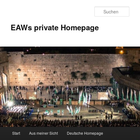
Zum
Inhalt
Such
wechseln
EAWs private Homepage
Hauptmenü
Start
Aus meiner Sicht
Deutsche Homepage