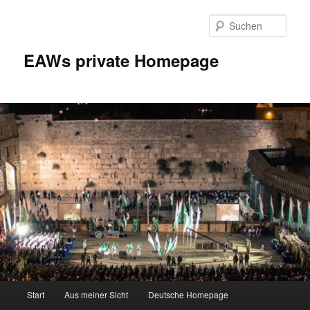
Zum
Inhalt
Such
wechseln
EAWs private Homepage
Hauptmenü
Start
Aus meiner Sicht
Deutsche Homepage