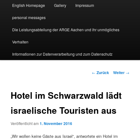
English Homepage
Gallery
Impressum
personal messages
Die Leistungsabteilung der ARGE Aachen und ihr unmögliches
Verhalten
Informationen zur Datenverarbeitung und zum Datenschutz
Beitragsnavigation
←
Zurück
Weiter
→
Hotel im Schwarzwald lädt
israelische Touristen aus
Veröffentlicht am
1. November 2016
„Wir wollen keine Gäste aus Israel“, antwortete ein Hotel im