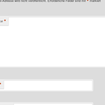
*
l-Adresse wird nicht veröffentlicht.
Erforderliche Felder sind mit
markiert
*
ar
*