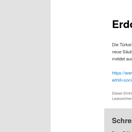
Erd
Die Türke
neue Säub
meldet au
https://ww
wtrid=soci
Dieser Eintr
Lesezeiche
Schre