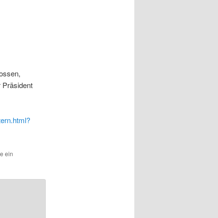
lossen,
 Präsident
tern.html?
ze ein