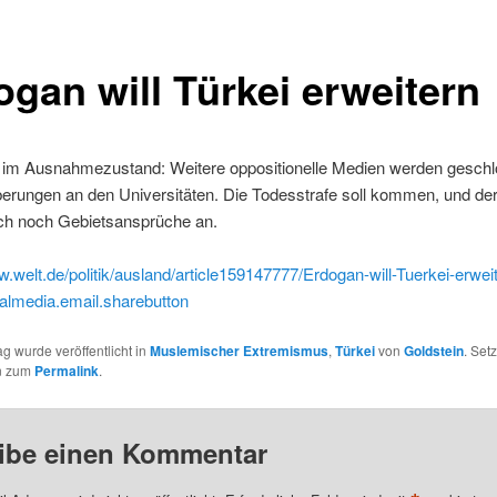
ogan will Türkei erweitern
i im Ausnahmezustand: Weitere oppositionelle Medien werden gesch
erungen an den Universitäten. Die Todesstrafe soll kommen, und der
ch noch Gebietsansprüche an.
w.welt.de/politik/ausland/article159147777/Erdogan-will-Tuerkei-erwei
almedia.email.sharebutton
ag wurde veröffentlicht in
Muslemischer Extremismus
,
Türkei
von
Goldstein
. Set
n zum
Permalink
.
ibe einen Kommentar