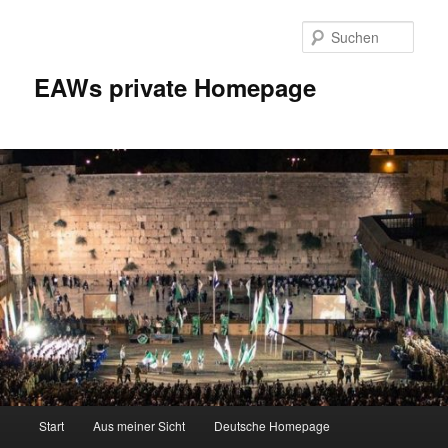
Zum
Inhalt
Such
wechseln
EAWs private Homepage
Hauptmenü
Start
Aus meiner Sicht
Deutsche Homepage