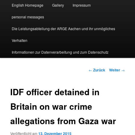
English Homepage
Gallery
Impressum
personal messages
Die Leistungsabteilung der ARGE Aachen und ihr unmögliches
Verhalten
Informationen zur Datenverarbeitung und zum Datenschutz
Beitragsnavigation
←
Zurück
Weiter
→
IDF officer detained in
Britain on war crime
allegations from Gaza war
Veröffentlicht am
13. Dezember 2015