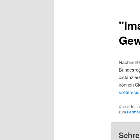
"Im
Gew
Nachricht
Bundesregi
distanzier
können Sie
sollten-si
Dieser Eintr
zum
Permal
Schre