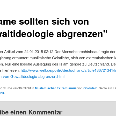
ame sollten sich von
altideologie abgrenzen"
en-Artikel vom 24.01.2015 02:12 Der Menschenrechtsbeauftragte der
erung ermuntert muslimische Geistliche, sich von extremistischen 
en. Nur eine liberale Auslegung des Islam gehöre zu Deutschland. Den
 hier lesen:
http://www.welt.de/politik/deutschland/article136721341
ch-von-Gewaltideologie-abgrenzen.html
ag wurde veröffentlicht in
Muslemischer Extremismus
von
Goldstein
. Setze ein 
ink
.
ibe einen Kommentar