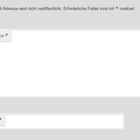
*
l-Adresse wird nicht veröffentlicht.
Erforderliche Felder sind mit
markiert
*
ar
*