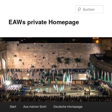
Zum
Inhalt
Such
wechseln
EAWs private Homepage
Hauptmenü
Start
Aus meiner Sicht
Deutsche Homepage