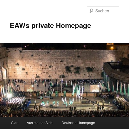
Zum
Inhalt
Such
wechseln
EAWs private Homepage
Hauptmenü
Start
Aus meiner Sicht
Deutsche Homepage