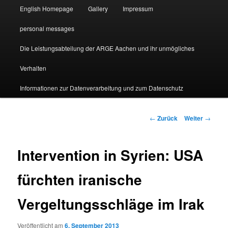
English Homepage
Gallery
Impressum
personal messages
Die Leistungsabteilung der ARGE Aachen und ihr unmögliches
Verhalten
Informationen zur Datenverarbeitung und zum Datenschutz
Beitragsnavigation
←
Zurück
Weiter
→
Intervention in Syrien: USA
fürchten iranische
Vergeltungsschläge im Irak
Veröffentlicht am
6. September 2013