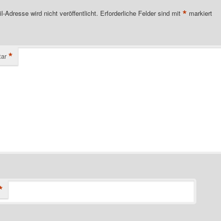
*
l-Adresse wird nicht veröffentlicht.
Erforderliche Felder sind mit
markiert
*
ar
*