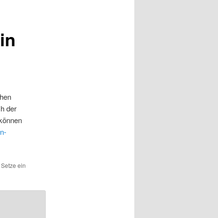
in
chen
h der
 können
n-
. Setze ein