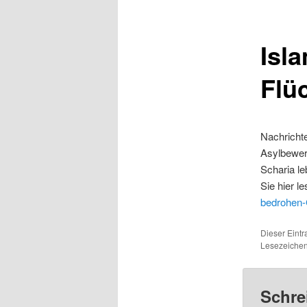
Isl
Flü
Nachrichte
Asylbewer
Scharia le
Sie hier l
bedrohen-
Dieser Eintr
Lesezeiche
Schre