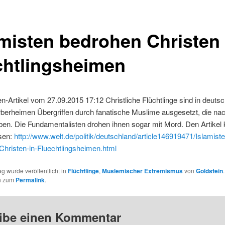
amisten bedrohen Christen 
chtlingsheimen
n-Artikel vom 27.09.2015 17:12 Christliche Flüchtlinge sind in deuts
berheimen Übergriffen durch fanatische Muslime ausgesetzt, die nac
ben. Die Fundamentalisten drohen ihnen sogar mit Mord. Den Artikel
esen:
http://www.welt.de/politik/deutschland/article146919471/Islamiste
Christen-in-Fluechtlingsheimen.html
ag wurde veröffentlicht in
Flüchtlinge
,
Muslemischer Extremismus
von
Goldstein
n zum
Permalink
.
ibe einen Kommentar