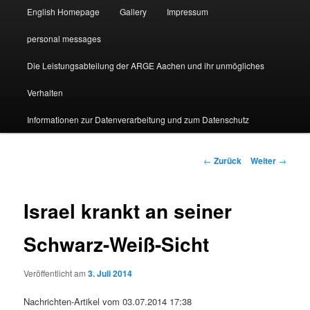
English Homepage
Gallery
Impressum
personal messages
Die Leistungsabteilung der ARGE Aachen und ihr unmögliches
Verhalten
Informationen zur Datenverarbeitung und zum Datenschutz
Beitragsnavigation
←
Zurück
Weiter
→
Israel krankt an seiner
Schwarz-Weiß-Sicht
Veröffentlicht am
3. Juli 2014
Nachrichten-Artikel vom 03.07.2014 17:38