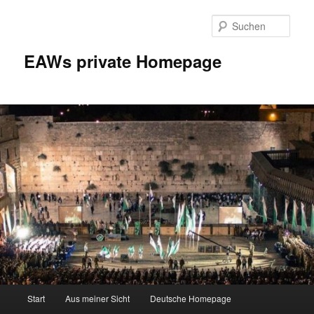
Zum
Inhalt
Such
wechseln
EAWs private Homepage
Hauptmenü
Start
Aus meiner Sicht
Deutsche Homepage