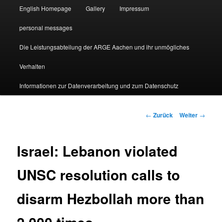
English Homepage
Gallery
Impressum
personal messages
Die Leistungsabteilung der ARGE Aachen und ihr unmögliches
Verhalten
Informationen zur Datenverarbeitung und zum Datenschutz
Beitragsnavigation
←
Zurück
Weiter
→
Israel: Lebanon violated
UNSC resolution calls to
disarm Hezbollah more than