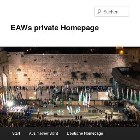
Zum
Inhalt
Such
wechseln
EAWs private Homepage
Hauptmenü
Start
Aus meiner Sicht
Deutsche Homepage