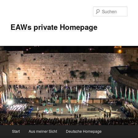
Zum
Inhalt
Such
wechseln
EAWs private Homepage
Hauptmenü
Start
Aus meiner Sicht
Deutsche Homepage