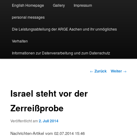
English Homepage
Gallery
Impressum
personal messages
Die Leistungsabteilung der ARGE Aachen und ihr unmögliches
Verhalten
Informationen zur Datenverarbeitung und zum Datenschutz
Beitragsnavigation
←
Zurück
Weiter
→
Israel steht vor der
Zerreißprobe
Veröffentlicht am
2. Juli 2014
Nachrichten-Artikel vom 02.07.2014 15:46