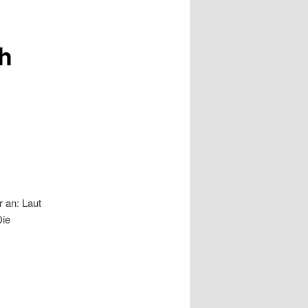
ch
r an: Laut
Die
-