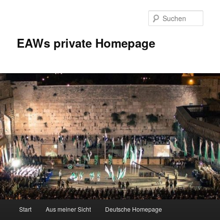
Zum
Inhalt
Such
wechseln
EAWs private Homepage
Hauptmenü
Start
Aus meiner Sicht
Deutsche Homepage