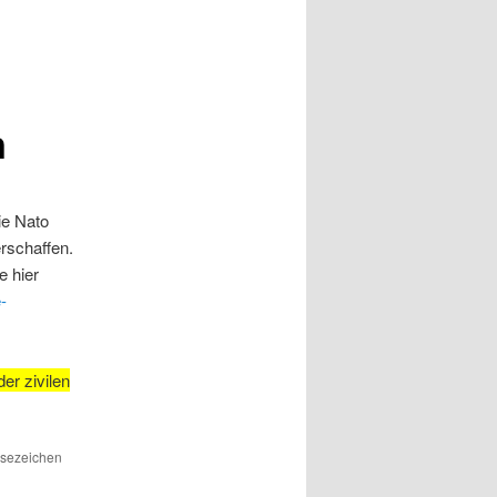
n
ie Nato
rschaffen.
e hier
-
er zivilen
esezeichen