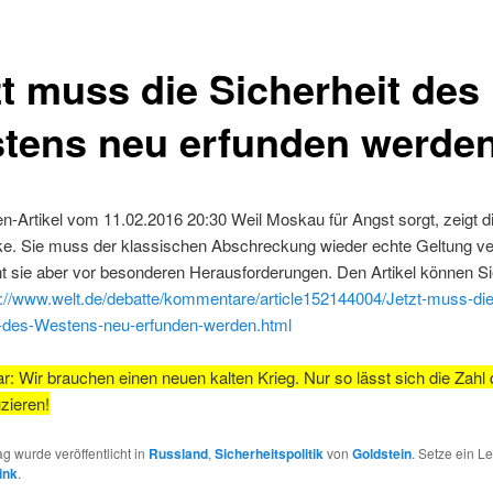
zt muss die Sicherheit des
tens neu erfunden werde
n-Artikel vom 11.02.2016 20:30 Weil Moskau für Angst sorgt, zeigt d
ke. Sie muss der klassischen Abschreckung wieder echte Geltung ve
t sie aber vor besonderen Herausforderungen. Den Artikel können Si
p://www.welt.de/debatte/kommentare/article152144004/Jetzt-muss-die
t-des-Westens-neu-erfunden-werden.html
 Wir brauchen einen neuen kalten Krieg. Nur so lässt sich die Zahl d
zieren!
ag wurde veröffentlicht in
Russland
,
Sicherheitspolitik
von
Goldstein
. Setze ein L
ink
.