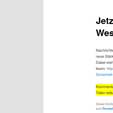
Jet
Wes
Nachrichte
neue Stär
Dabei steh
lesen:
htt
Sicherhei
Kommentar:
Toten redu
Dieser Eintr
zum
Permal