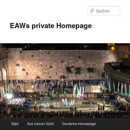
Zum
Inhalt
Such
wechseln
EAWs private Homepage
Hauptmenü
Start
Aus meiner Sicht
Deutsche Homepage