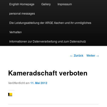
English Homepage
Gallery
Impressum
personal messages
Die Leistungsabteilung der ARGE Aachen und ihr unmögliches
Verhalten
Informationen zur Datenverarbeitung und zum Datenschutz
Beitragsnavigation
←
Zurück
Weiter
→
Kameradschaft verboten
Veröffentlicht am
11. Mai 2012