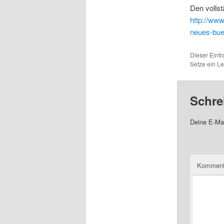
Den vollst
http://www
neues-bue
Dieser Eintr
Setze ein L
Schre
Deine E-Mai
Komment