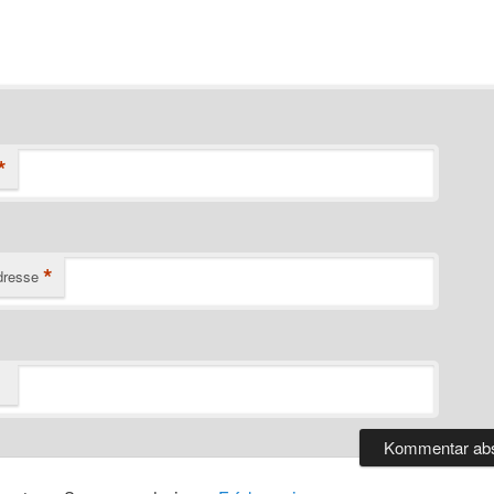
*
*
dresse