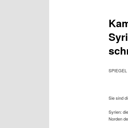
Kam
Syr
sch
SPIEGEL 
Sie sind d
Syrien: di
Norden des