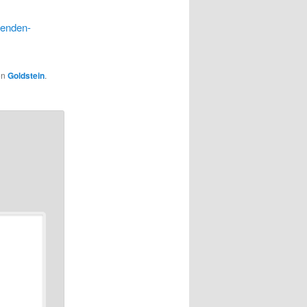
uenden-
on
Goldstein
.