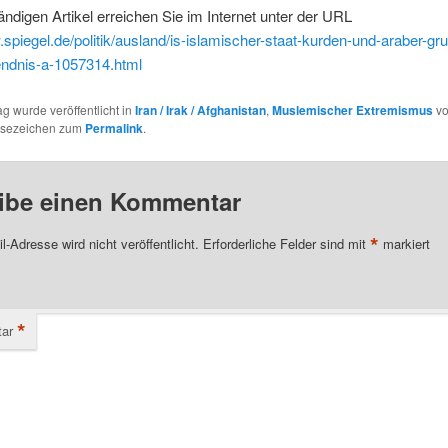
ändigen Artikel erreichen Sie im Internet unter der URL
.spiegel.de/politik/ausland/is-islamischer-staat-kurden-und-araber-gr
ndnis-a-1057314.html
ag wurde veröffentlicht in
Iran / Irak / Afghanistan
,
Muslemischer Extremismus
v
esezeichen zum
Permalink
.
ibe einen Kommentar
*
l-Adresse wird nicht veröffentlicht.
Erforderliche Felder sind mit
markiert
*
ar