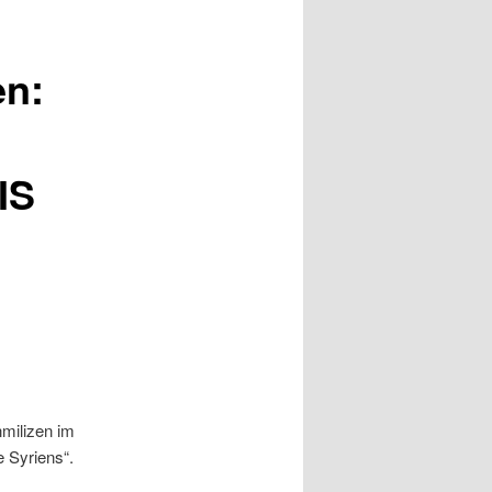
en:
IS
nmilizen im
 Syriens“.