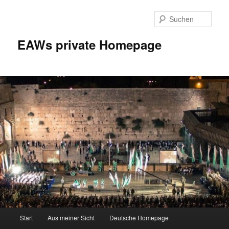
Zum
Inhalt
Such
wechseln
EAWs private Homepage
Hauptmenü
Start
Aus meiner Sicht
Deutsche Homepage