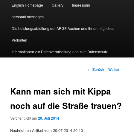
English Homepage
Gallery
Impressum
personal messages
Die Leistungsabteilung der ARGE Aachen und ihr unmögliches
Verhalten
Informationen zur Datenverarbeitung und zum Datenschutz
Beitragsnavigation
←
Zurück
Weiter
→
Kann man sich mit Kippa
noch auf die Straße trauen?
Veröffentlicht am
20. Juli 2014
Nachrichten-Artikel vom 20.07.2014 20:10