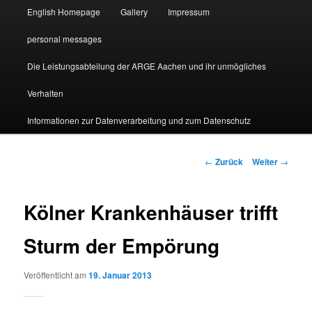
English Homepage
Gallery
Impressum
personal messages
Die Leistungsabteilung der ARGE Aachen und ihr unmögliches
Verhalten
Informationen zur Datenverarbeitung und zum Datenschutz
Beitragsnavigation
←
Zurück
Weiter
→
Kölner Krankenhäuser trifft
Sturm der Empörung
Veröffentlicht am
19. Januar 2013