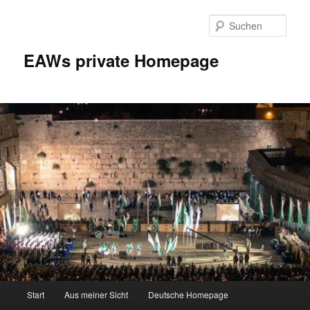
Zum
Inhalt
Such
wechseln
EAWs private Homepage
Hauptmenü
Start
Aus meiner Sicht
Deutsche Homepage