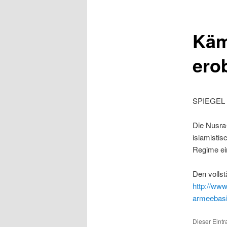
Käm
ero
SPIEGEL 
Die Nusra
islamisti
Regime ei
Den vollst
http://www
armeebasi
Dieser Eintr