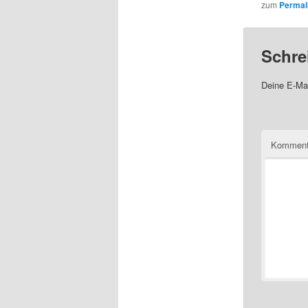
zum
Permal
Schre
Deine E-Mai
Komment