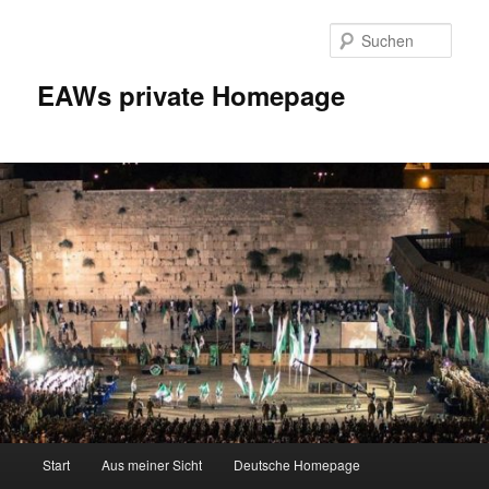
Zum
Inhalt
Such
wechseln
EAWs private Homepage
Hauptmenü
Start
Aus meiner Sicht
Deutsche Homepage