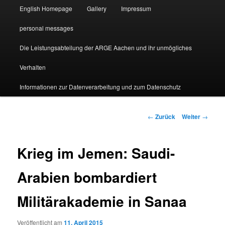
English Homepage
Gallery
Impressum
personal messages
Die Leistungsabteilung der ARGE Aachen und ihr unmögliches
Verhalten
Informationen zur Datenverarbeitung und zum Datenschutz
Beitragsnavigation
←
Zurück
Weiter
→
Krieg im Jemen: Saudi-
Arabien bombardiert
Militärakademie in Sanaa
Veröffentlicht am
11. April 2015