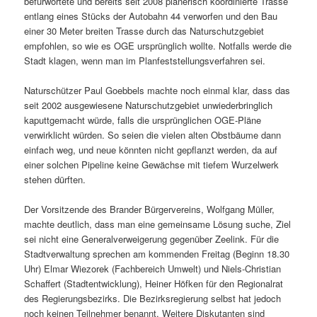
befürwortete und bereits seit 2008 planerisch koordinierte Trasse
entlang eines Stücks der Autobahn 44 verworfen und den Bau
einer 30 Meter breiten Trasse durch das Naturschutzgebiet
empfohlen, so wie es OGE ursprünglich wollte. Notfalls werde die
Stadt klagen, wenn man im Planfeststellungsverfahren sei.
Naturschützer Paul Goebbels machte noch einmal klar, dass das
seit 2002 ausgewiesene Naturschutzgebiet unwiederbringlich
kaputtgemacht würde, falls die ursprünglichen OGE-Pläne
verwirklicht würden. So seien die vielen alten Obstbäume dann
einfach weg, und neue könnten nicht gepflanzt werden, da auf
einer solchen Pipeline keine Gewächse mit tiefem Wurzelwerk
stehen dürften.
Der Vorsitzende des Brander Bürgervereins, Wolfgang Müller,
machte deutlich, dass man eine gemeinsame Lösung suche, Ziel
sei nicht eine Generalverweigerung gegenüber Zeelink. Für die
Stadtverwaltung sprechen am kommenden Freitag (Beginn 18.30
Uhr) Elmar Wiezorek (Fachbereich Umwelt) und Niels-Christian
Schaffert (Stadtentwicklung), Heiner Höfken für den Regionalrat
des Regierungsbezirks. Die Bezirksregierung selbst hat jedoch
noch keinen Teilnehmer benannt. Weitere Diskutanten sind