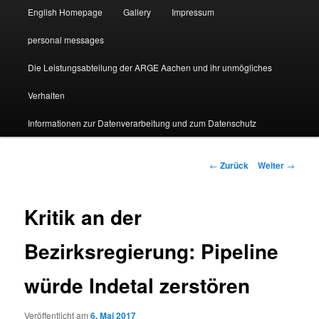
English Homepage
Gallery
Impressum
personal messages
Die Leistungsabteilung der ARGE Aachen und ihr unmögliches
Verhalten
Informationen zur Datenverarbeitung und zum Datenschutz
Beitragsnavigation
←
Zurück
Weiter
→
Kritik an der
Bezirksregierung: Pipeline
würde Indetal zerstören
Veröffentlicht am
6. Mai 2017