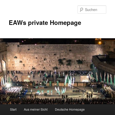
Zum
Inhalt
Such
wechseln
EAWs private Homepage
Hauptmenü
Start
Aus meiner Sicht
Deutsche Homepage