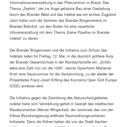
Informationsveranstaltung in das Pfarrzentrum in Brand. Das
Thema „Zeelink“, der ins Auge gefasste Bau einer Gas­leitung
durch den Brander Wald und das Indetal war ein echtes Zugpferd.
Jetzt trafen sich die Vertreter des Brander Bürgervereins im
Brander Bahnhof, um den Boden für eine neuerliche
Infoveranstaltung mit dem Thema „Keine Pipeline im Brander
Indetal“ zu ebnen.
Der Brander Bürgerverein und die Initiative zum Schutz des
Indetals laden für Freitag, 12. Mai, in die räumlich größere Aula
der Brander Gesamtschule in der Rombachstraße ein. „Schön
wäre eine Zahl von um die 1000“, nannte Sprecherin Marianne
Krott eine Hausnummer für die Versammlung, zu der wieder der
Projektleiter Franz-Josef Kißling des Konzerns Open Grid Europe
(OGE) anreisen wird.
Die Initiative gegen die Zerstörung des Naturschutzgebietes
Indetal hatte sich Verstärkung geholt in Gestalt des städtischen
Baudezernenten Werner Wingenfeld, der nochmals das von der
Kölner Bezirksregierung eröffnete Raumordnungsverfahren
kritisierte. Denn die Kölner hatten die von der Stadt Aachen